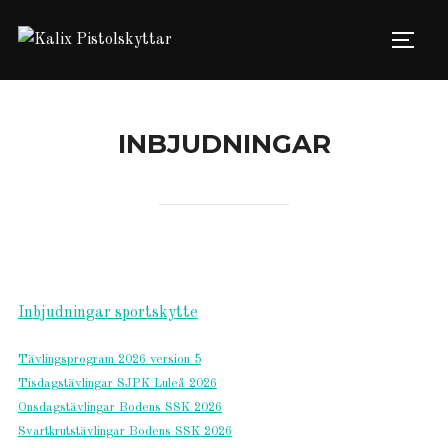
Hoppa
till
Slå på
innehåll
INBJUDNINGAR
Inbjudningar sportskytte
Tävlingsprogram 2026 version 5
Tisdagstävlingar SJPK Luleå 2026
Onsdagstävlingar Bodens SSK 2026
Svartkrutstävlingar Bodens SSK 2026