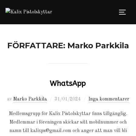
Hoppa
till
Slå på
innehåll
FÖRFATTARE:
Marko Parkkila
WhatsApp
Publicerat
av
Marko Parkkila
31/01/2024
Inga kommentarer
den
Medlemsgrupp för Kalix Pistolskyttar finns tillgänglig.
Medlemmar i föreningen skickar sitt mobilnummer och
namn till kalixps@gmail.com och anger att man vill bli